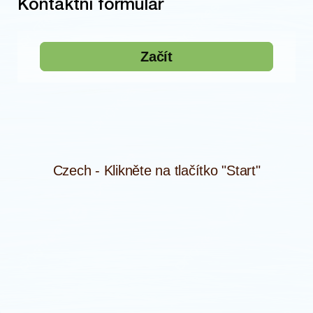
Kontaktní formulář