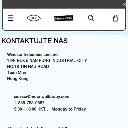
Kupte
KONTAKTUJTE NÁS
Windsor Industries Limited
13/F BLK 5 NAN FUNG INDUSTRIAL CITY
NO.18 TIN HAU ROAD
Tuen Mun
Hong Kong
service@moonwalkbaby.com
1-888-788-0887
9:00 - 18:00 HKT , Monday to Friday