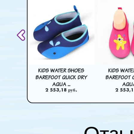
CARTOON
KIDS WATER SHOES
KIDS WATE
C BAC ...
BAREFOOT QUICK DRY
BAREFOOT Q
AQUA ...
AQUA 
уб.
2 553,18 руб.
2 553,1