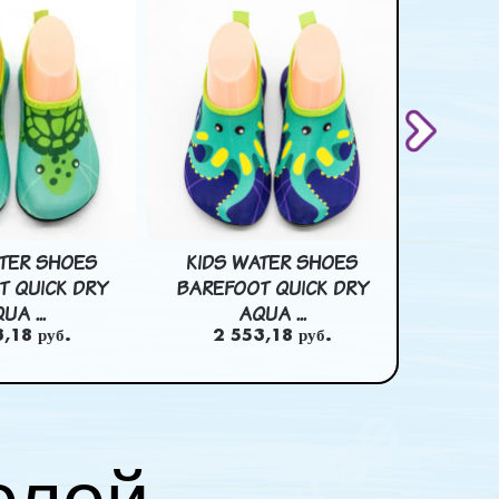
ATER SHOES
KIDS WATER SHOES
3D 2D
T QUICK DRY
BAREFOOT QUICK DRY
CARTOON
UA ...
AQUA ...
,18 руб.
2 553,18 руб.
4 