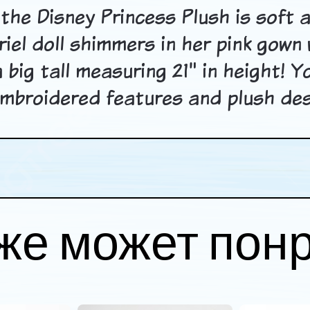
 the Disney Princess Plush is soft 
 Ariel doll shimmers in her pink gown
a big tall measuring 21" in height! Y
, embroidered features and plush des
же может пон