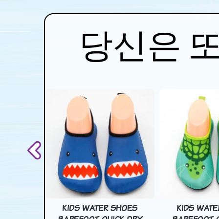
당신은 
SHOES
KIDS WATER SHOES
KIDS WATE