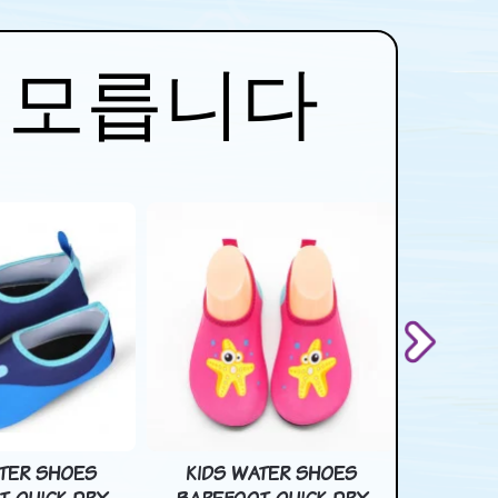
 모릅니다
ATER SHOES
KIDS WATER SHOES
3D 2D 