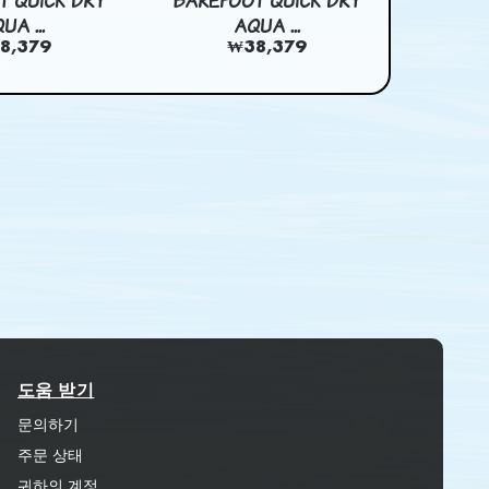
T QUICK DRY
BAREFOOT QUICK DRY
PAPER BA
UA ...
AQUA ...
8,379
₩38,379
도움 받기
문의하기
주문 상태
귀하의 계정