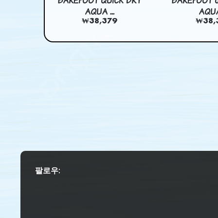
CK DRY
BAREFOOT QUICK DRY
BAREFOOT Q
.
AQUA ...
AQUA 
9
₩38,379
₩38,
팔로우: