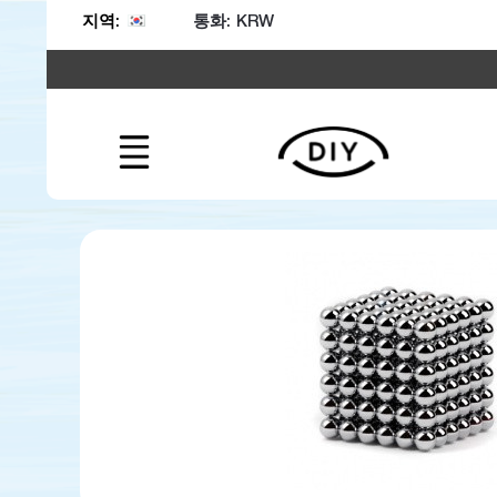
통화:
지역: