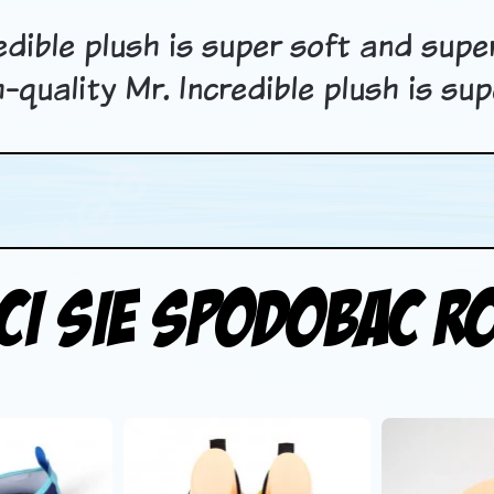
edible plush is super soft and super 
h-quality Mr. Incredible plush is su
ci sie spodobac r