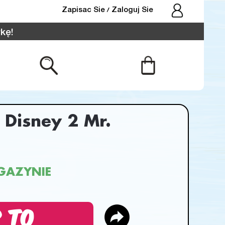
Zapisac Sie
Zaloguj Sie
/
kę!
 Disney 2 Mr.
GAZYNIE
 TO