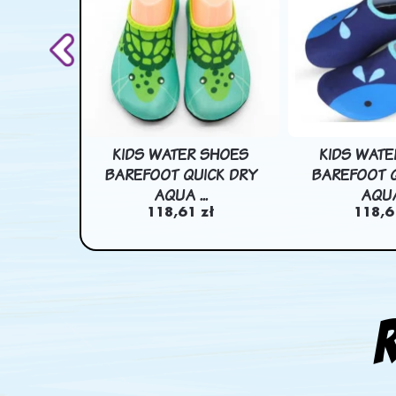
SHOES
KIDS WATER SHOES
KIDS WATE
CK DRY
BAREFOOT QUICK DRY
BAREFOOT Q
.
AQUA ...
AQUA 
ł
118,61 zł
118,6