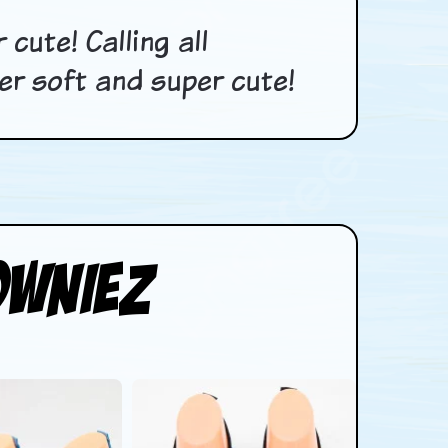
cute! Calling all
per soft and super cute!
owniez