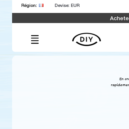
Devise:
Région:
Achetez
En cr
rapidemen