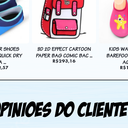
R SHOES
3D 2D EFFECT CARTOON
KIDS W
UICK DRY
PAPER BAG COMIC BAC ...
BAREFOO
...
AQ
R$293,16
,57
R$
pinioes do cliente