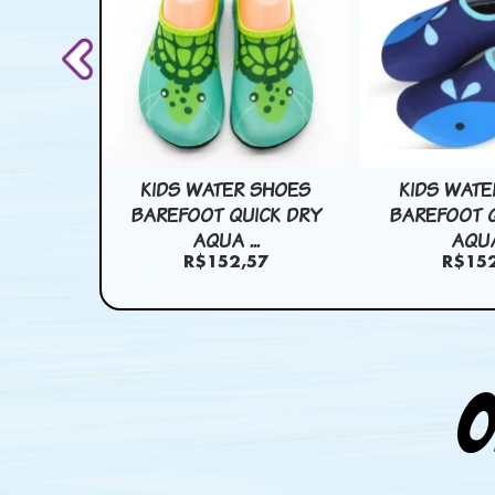
SHOES
KIDS WATER SHOES
KIDS WATE
CK DRY
BAREFOOT QUICK DRY
BAREFOOT Q
.
AQUA ...
AQUA 
7
R$152,57
R$152
O